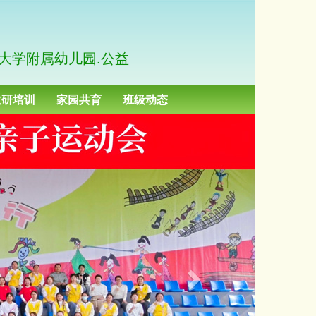
大学附属幼儿园.公益
教研培训
家园共育
班级动态
N
e
x
t