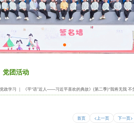
党团活动
党政学习 ｜ 《平“语”近人——习近平喜欢的典故》(第二季)“我将无我 不负
首页
<上一页
下一页>