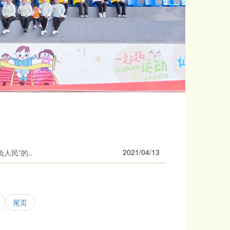
2021/04/13
人民”的..
尾页