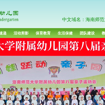
中文域名：海南师范
速递
活动剪影
保育教育
生活保健
团队建设